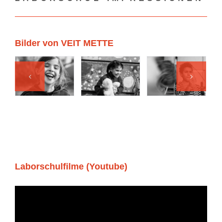
Bilder von VEIT METTE
Laborschulfilme (Youtube)